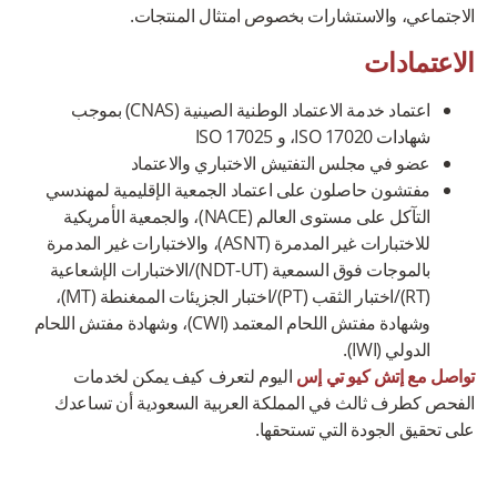
الاجتماعي، والاستشارات بخصوص امتثال المنتجات.
الاعتمادات
اعتماد خدمة الاعتماد الوطنية الصينية (CNAS) بموجب
شهادات ISO 17020، و ISO 17025
عضو في مجلس التفتيش الاختباري والاعتماد
مفتشون حاصلون على اعتماد الجمعية الإقليمية لمهندسي
التآكل على مستوى العالم (NACE)، والجمعية الأمريكية
للاختبارات غير المدمرة (ASNT)، والاختبارات غير المدمرة
بالموجات فوق السمعية (NDT-UT)/الاختبارات الإشعاعية
(RT)/اختبار الثقب (PT)/اختبار الجزيئات الممغنطة (MT)،
وشهادة مفتش اللحام المعتمد (CWI)، وشهادة مفتش اللحام
الدولي (IWI).
تواصل مع إتش كيو تي إس
اليوم لتعرف كيف يمكن لخدمات
الفحص كطرف ثالث في المملكة العربية السعودية أن تساعدك
على تحقيق الجودة التي تستحقها.