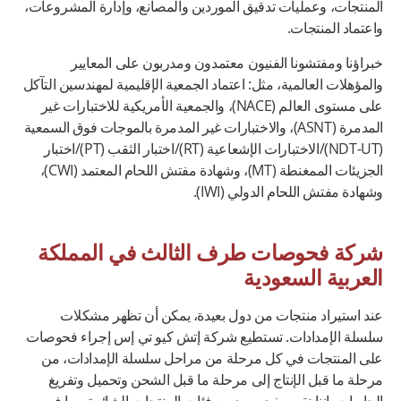
المنتجات، وعمليات تدقيق الموردين والمصانع، وإدارة المشروعات،
واعتماد المنتجات.
خبراؤنا ومفتشونا الفنيون معتمدون ومدربون على المعايير
والمؤهلات العالمية، مثل: اعتماد الجمعية الإقليمية لمهندسين التآكل
على مستوى العالم (NACE)، والجمعية الأمريكية للاختبارات غير
المدمرة (ASNT)، والاختبارات غير المدمرة بالموجات فوق السمعية
(NDT-UT)/الاختبارات الإشعاعية (RT)/اختبار الثقب (PT)/اختبار
الجزيئات الممغنطة (MT)، وشهادة مفتش اللحام المعتمد (CWI)،
وشهادة مفتش اللحام الدولي (IWI).
شركة فحوصات طرف الثالث في المملكة
العربية السعودية
عند استيراد منتجات من دول بعيدة، يمكن أن تظهر مشكلات
سلسلة الإمدادات. تستطيع شركة إتش كيو تي إس إجراء فحوصات
على المنتجات في كل مرحلة من مراحل سلسلة الإمدادات، من
مرحلة ما قبل الإنتاج إلى مرحلة ما قبل الشحن وتحميل وتفريغ
الحاويات. إننا نقوم بفحص جميع فئات المنتجات الشائعة، بما في