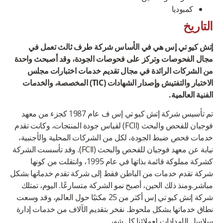
كمبوديا
التاريخ
إتش كيو تي إس هي في الأساس شركة طرف ثالث تعمل في
مجال الفحوصات وتركز على فحوصات الجودة، وقد أصبحث واحدة
من الشركات الرائدة في مجال تقديم خدمات اختبارات مجلس
الاختبار والتفتيش وإصدار الشهادات (TIC) المخصصة، والخدمات
الفنية العالمية.
تم تأسيس شركة إتش كيو تي إس ف عام 1987 كجزء من معهد
فوجيان للفحص والبحث (FCII) لقياس جودة المنتجات، وكانت تقدم
خدمات فحص ضبط الجودة، لكل من الشركات المحلية والأجنبية،
نيابة عن معهد فوجيان للفحص والبحث (FCII). وقد تأسست الشركة
كشركة مملوكة قائمة بذاتها في عام 1995، وانتقلت من كونها
شركة تقدم خدمات من الباطن فقط إلى شركة تقدم خدماتها بشكل
مباشر.ومنذ ذلك الحين، أصبح نمو الشركة متسارعًا. اليوم، تمتلك
شركة إتش كيو تي إس أكثر من 25 مكتبًا حول العالم، وقد وسعت
نطاق خدماتها بشكل ملحوظ. نفخر بتقديم الآلاف من خدمات إدارة
سلاسل الإمدادات لعملائنا كل شهر.