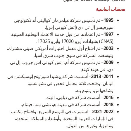
محطات أساسية
1995
– تم تأسيس شركة هيلمزمان كواليتي أند تكنولوجي
سيرفيسز إل تي دي (إتش كيو تي إس).
1997
– تم اعتمادها من قبل خدمة الاعتماد الوطنية الصينية
(CNAS) بشهادات أيزو 17020 وآيزو 17025.
2003
– تم افتتاح أول معمل اختبارات أمريكي صيني مشترك،
وتوسعت الشركة في سوق جنوب شرق آسيا.
2009
– تم تأسيس شركة أم، إتش كيو تي إس جروب إل تي
دي، في هونغ كونغ.
2011- 2013
– أسست شركة يوشيدا سورتينج إنيسبكشن في
اليابان، وفتحت ثلاثة معامل فحص في تشوانتشو،
وشانغهاس، وبنوم بنه.
2016
– أسست شركة في ديلهي، الهند.
2018
– أسست شركة في مدينة هو تشي منه، فيتنام.
2021-2022
– استمرت في التوسع السريع، وافتتاح مكاتب
في الإمارات العربية المتحدة، وأوغندا، والمملكة المتحدة،
وماليزيا، وغيرها من الدول.